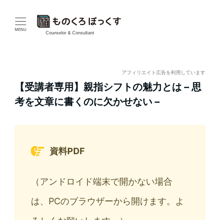
メ
イ
MENU
Counselor & Consultant
ン
コ
アフィリエイト広告を利用しています
【受講者専用】親指シフトの魅力とは – 思
ン
考を文章に書くのに欠かせない –
テ
ン
ツ
資料PDF
へ
（アンドロイド端末で開かない場合
移
は、PCのブラウザーから開けます。よ
動