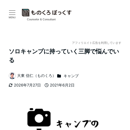
メ
イ
MENU
Counselor & Consultant
ン
コ
アフィリエイト広告を利用しています
ソロキャンプに持っていく三脚で悩んでい
ン
る
テ
カテゴリー
大東 信仁（ものくろ）
キャンプ
ン
著
2026年7月27日
2021年6月2日
者
ツ
更新日
投稿日
へ
移
動