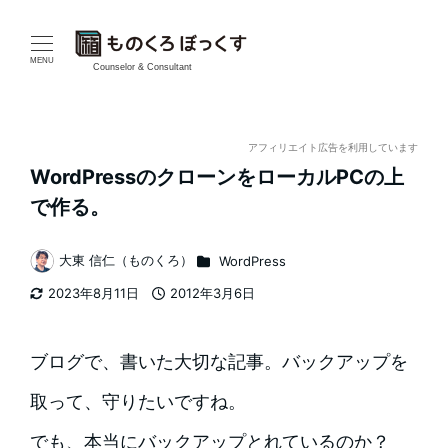
メ
イ
MENU
Counselor & Consultant
ン
コ
アフィリエイト広告を利用しています
WordPressのクローンをローカルPCの上
ン
で作る。
テ
カテゴリー
大東 信仁（ものくろ）
WordPress
ン
著
2023年8月11日
2012年3月6日
者
ツ
更新日
投稿日
へ
ブログで、書いた大切な記事。バックアップを
移
取って、守りたいですね。
動
でも、本当にバックアップとれているのか？