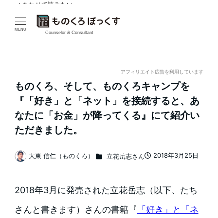
✓ あわせて読みたい
✓ あわせて読みたい
✓ あわせて読みたい
✓ あわせて読みたい
✓ あわせて読みたい
✓ あわせて読みたい
✓ あわせて読みたい
✓ あわせて読みたい
✓ あわせて読みたい
✓ あわせて読みたい
メ
イ
MENU
Counselor & Consultant
ン
コ
アフィリエイト広告を利用しています
ものくろ、そして、ものくろキャンプを
ン
『「好き」と「ネット」を接続すると、あ
テ
なたに「お金」が降ってくる』にて紹介い
ただきました。
ン
ツ
カテゴリー
2018年3月25日
大東 信仁（ものくろ）
立花岳志さん
投稿日
著
へ
者
移
2018年3月に発売された立花岳志（以下、たち
動
さんと書きます）さんの書籍『
「好き」と「ネ