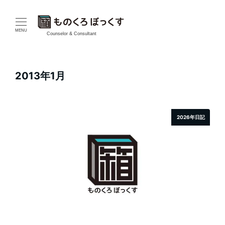
メ
イ
MENU
Counselor & Consultant
ン
コ
2013年1月
ン
テ
2026年日記
ン
ツ
へ
移
動