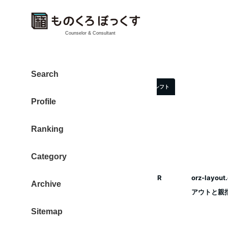
Counselor & Consultant
親指シフト
Search
親指シフト
Profile
Ranking
Category
WindowsでOrzレイアウト！ for やまぶきR
orz-lay
Archive
Ver. 1.8.1です…
アウトと親
Sitemap
2013年4月25日
投稿日