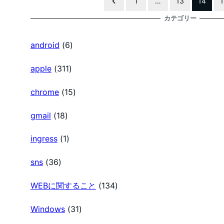
1
…
13
14
1
投
カテゴリー
稿
android
(6)
の
apple
(311)
chrome
(15)
ペ
gmail
(18)
ー
ingress
(1)
ジ
sns
(36)
送
WEBに関すること
(134)
Windows
(31)
り