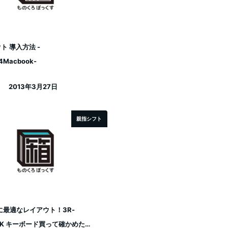
ト 導入方法 -
4Macbook-
2013年3月27日
投稿日
親指シフト
に最適なレイアウト！3R-
UBK キーボード買って確かめた…