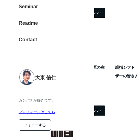
Seminar
親指シフト
Readme
Contact
3R キーボードは親指シフトに最適！秋葉原の在
親指シフト（
庫希少。狙っている方はお早めに！ …
ザーの皆さ
大東 信仁
2013年4月11日
投稿日
カンパチが好きです。
親指シフト
プロフィールはこちら
フォローする