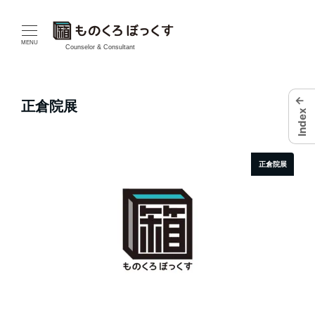
メ
イ
MENU
Counselor & Consultant
ン
←
コ
正倉院展
Index
ン
テ
正倉院展
ン
ツ
へ
移
動