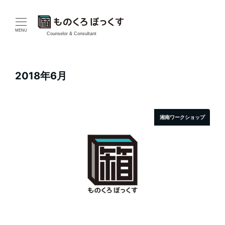
メ
イ
MENU
Counselor & Consultant
ン
コ
2018年6月
ン
テ
湘南ワークショップ
ン
ツ
へ
移
動