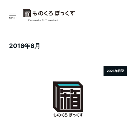
メ
イ
MENU
Counselor & Consultant
ン
コ
2016年6月
ン
テ
2026年日記
ン
ツ
へ
移
動