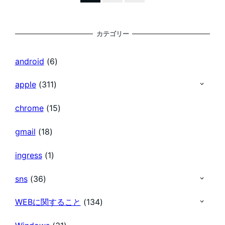
稿
カテゴリー
の
android
(6)
ペ
apple
(311)
chrome
(15)
ー
gmail
(18)
ジ
ingress
(1)
送
sns
(36)
り
WEBに関すること
(134)