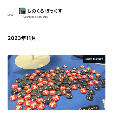
メ
イ
MENU
Counselor & Consultant
ン
コ
2023年11月
ン
テ
Snow Monkey
ン
ツ
へ
移
動